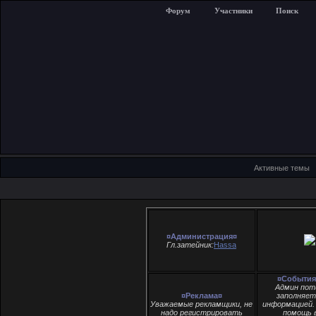
Форум
Участники
Поиск
Активные темы
¤Администрация¤
Гл.затейник:
Hassa
¤События
Админ пот
¤Реклама¤
заполняе
Уважаемые рекламщики, не
информацией.
надо регистрировать
помощь в