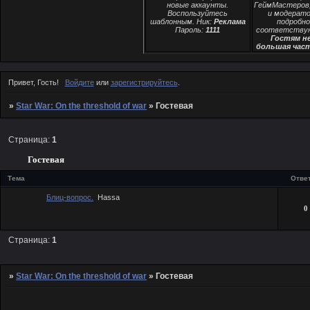
новые аккаунты.
ГеймМастеров,
Воспользуйтесь
и модерато
шаблонным. Ник:
Реклама
подробно
Пароль:
1111
соответству
Гостям н
большая час
Привет, Гость!
Войдите
или
зарегистрируйтесь
.
»
Star War: On the threshold of war
»
Гостевая
Страница:
1
Гостевая
Тема
Отве
Блиц-вопрос.
Hassa
0
Страница:
1
»
Star War: On the threshold of war
»
Гостевая