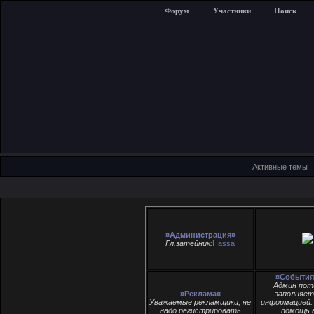
Форум
Участники
Поиск
Активные темы
¤Администрация¤
Гл.затейник:
Hassa
¤События
Админ пот
¤Реклама¤
заполняе
Уважаемые рекламщики, не
информацией.
надо регистрировать
помощь в