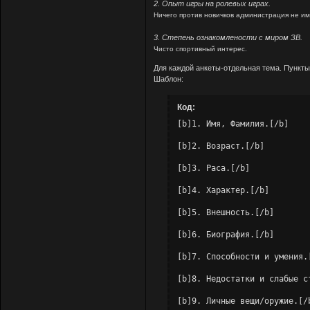
2. Опыт игры на ролевых играх.
Ничего против новичков администрация не име
3. Степень ознакомлености с миром ЗВ.
Чисто спортивный интерес.
Для каждой анкеты-отдельная тема. Пункты
Шаблон:
Код:
[b]1. Имя, Фамилия.[/b]

[b]2. Возраст.[/b]

[b]3. Раса.[/b]

[b]4. Характер.[/b]

[b]5. Внешность.[/b]

[b]6. Биография.[/b]

[b]7. Способности и умения.[
[b]8. Недостатки и слабые ст
[b]9. Личные вещи/оружие.[/b