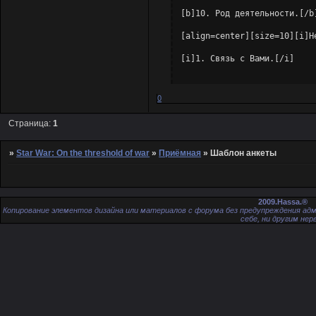
[b]10. Род деятельности.[/b]
[align=center][size=10][i]Н
[i]1. Связь с Вами.[/i]

[i]2. Опыт игры на ролевых и
0
[i]3. Степень ознакомленост
Страница:
1
»
Star War: On the threshold of war
»
Приёмная
»
Шаблон анкеты
2009.Hassa.®
Копирование элементов дизайна или материалов с форума без предупреждения адм
себе, ни другим нер