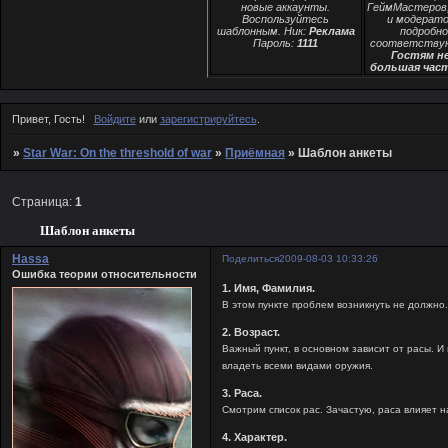
новые аккаунты.
ГеймМастеров,
Воспользуйтесь
и модерато
шаблонным. Ник:
Реклама
подробно
Пароль:
1111
соответству
Гостям н
большая час
Привет, Гость!
Войдите
или
зарегистрируйтесь
.
»
Star War: On the threshold of war
»
Приёмная
»
Шаблон анкеты
Страница:
1
Шаблон анкеты
Hassa
Поделиться
2009-08-03 10:33:26
Ошибка теории относительности
1. Имя, Фамилия.
В этом пункте проблем возникнуть не должно.
2. Возраст.
Важный пункт, в основном зависит от расы. И
владеть всеми видами оружия.
3. Раса.
Смотрим список рас. Зачастую, раса влияет 
4. Характер.