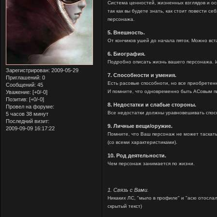
Система ценностей, жизненных взглядов и ос
так как вы будете знать, как стоит повести с
персонажа.
5. Внешность.
От кончиков ушей до начала пяток. Можно вст
6. Биография.
Подробно описать жизнь вашего персонажа. И
Зарегистрирован
: 2009-05-29
7. Способности и умения.
Приглашений:
0
Есть расовые способноти, но все приобретен
Сообщений:
45
И помните, что одновременно быть АСовым п
Уважение:
[+0/-0]
Позитив:
[+0/-0]
8. Недостатки и слабые стороны.
Провел на форуме:
Все недостатки должны уравновешивать спос
5 часов 38 минут
Последний визит:
9. Личные вещи/оружие.
2009-09-09 16:17:22
Помните, что Ваш персонаж не может таскать
(со всеми характеристиками).
10. Род деятельности.
Чем персонаж занимается по жизни.
1. Связь с Вами.
Никаких ЛС, "мыло в профиле" и "асю отослал
скрытый текст)